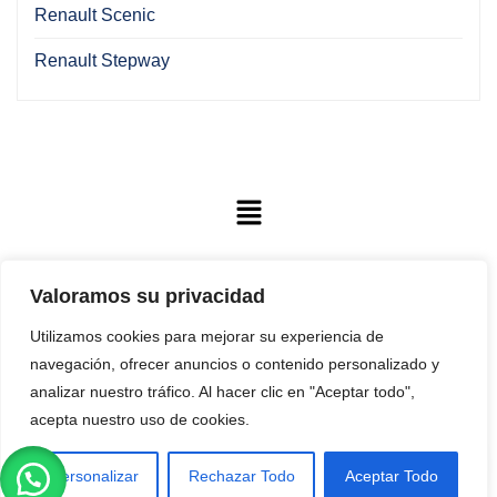
Renault Scenic
Renault Stepway
Valoramos su privacidad
EuroRuber SAS
. Líder en la fabricación de autopartes de
Utilizamos cookies para mejorar su experiencia de
alta calidad para el sector automotriz.
navegación, ofrecer anuncios o contenido personalizado y
analizar nuestro tráfico. Al hacer clic en "Aceptar todo",
Cl 132 C # 99 A 78 Suba Bogota-Colombia
acepta nuestro uso de cookies.
Servicio de atención al Cliente
3151731739
Personalizar
Rechazar Todo
Aceptar Todo