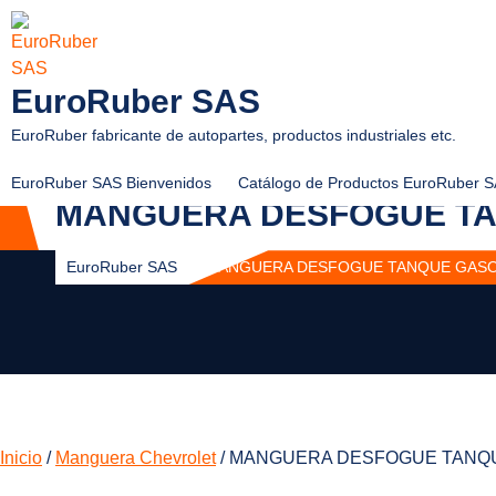
Skip
to
content
EuroRuber SAS
EuroRuber fabricante de autopartes, productos industriales etc.
EuroRuber SAS Bienvenidos
Catálogo de Productos EuroRuber 
MANGUERA DESFOGUE TA
EuroRuber SAS
MANGUERA DESFOGUE TANQUE GASO
Inicio
/
Manguera Chevrolet
/ MANGUERA DESFOGUE TANQU