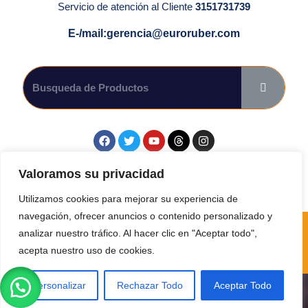
Servicio de atención al Cliente
3151731739
E-/mail:gerencia@euroruber.com
Síguenos en las Redes Sociales.
Valoramos su privacidad
Utilizamos cookies para mejorar su experiencia de
navegación, ofrecer anuncios o contenido personalizado y
Todos. Los derechos reservados por Euroruber SAS 2024
analizar nuestro tráfico. Al hacer clic en "Aceptar todo",
Bogota-Colombia. Sitio desarrollado por
57fm Publicidad.
acepta nuestro uso de cookies.
Personalizar
Rechazar Todo
Aceptar Todo