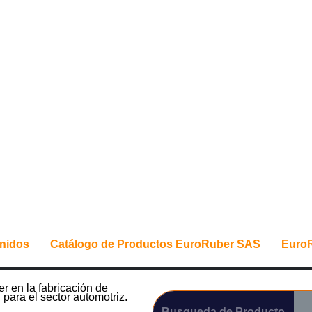
nidos
Catálogo de Productos EuroRuber SAS
Euro
der en la fabricación de
 para el sector automotriz.