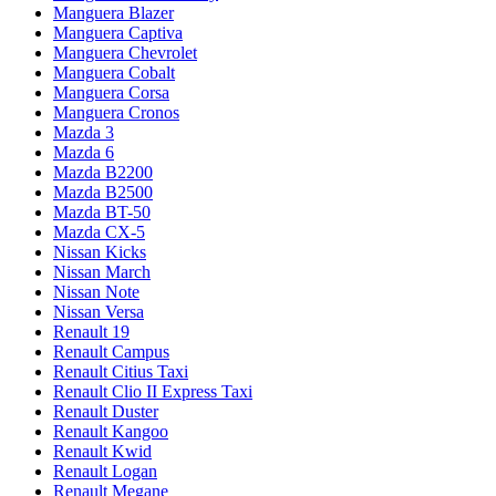
Manguera Blazer
Manguera Captiva
Manguera Chevrolet
Manguera Cobalt
Manguera Corsa
Manguera Cronos
Mazda 3
Mazda 6
Mazda B2200
Mazda B2500
Mazda BT-50
Mazda CX-5
Nissan Kicks
Nissan March
Nissan Note
Nissan Versa
Renault 19
Renault Campus
Renault Citius Taxi
Renault Clio II Express Taxi
Renault Duster
Renault Kangoo
Renault Kwid
Renault Logan
Renault Megane